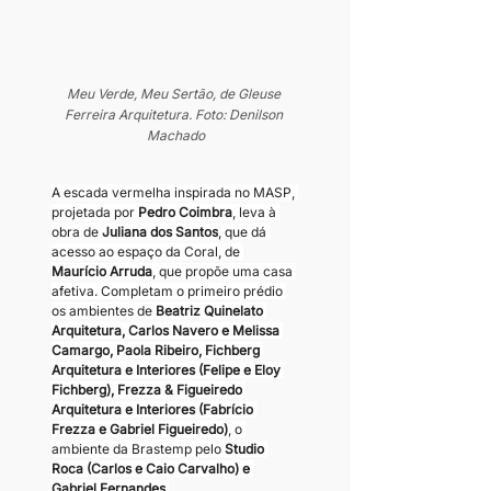
Meu Verde, Meu Sertão, de Gleuse 
Ferreira Arquitetura. Foto: Denilson 
Machado
A escada vermelha inspirada no MASP, 
projetada por 
Pedro Coimbra
, leva à 
obra de 
Juliana dos Santos
, que dá 
acesso ao espaço da Coral, de 
Maurício Arruda
, que propõe uma casa 
afetiva. Completam o primeiro prédio 
os ambientes de 
Beatriz Quinelato 
Arquitetura, Carlos Navero e Melissa 
Camargo, Paola Ribeiro, Fichberg 
Arquitetura e Interiores (Felipe e Eloy 
Fichberg), Frezza & Figueiredo 
Arquitetura e Interiores (Fabrício 
Frezza e Gabriel Figueiredo)
, o 
ambiente da Brastemp pelo 
Studio 
Roca (Carlos e Caio Carvalho) e 
Gabriel Fernandes
.