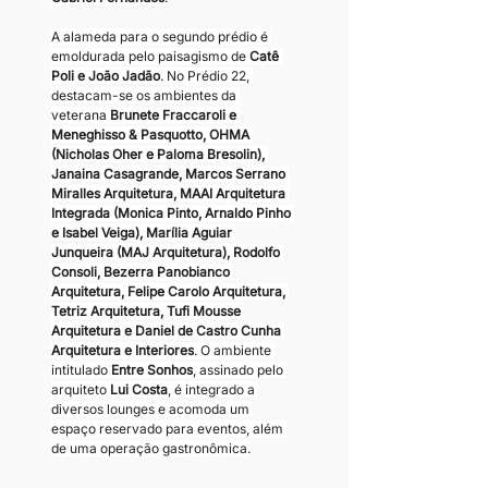
A alameda para o segundo prédio é 
emoldurada pelo paisagismo de 
Catê 
Poli e João Jadão
. No Prédio 22, 
destacam-se os ambientes da 
veterana
 Brunete Fraccaroli e 
Meneghisso & Pasquotto, OHMA 
(Nicholas Oher e Paloma Bresolin), 
Janaina Casagrande, Marcos Serrano 
Miralles Arquitetura, MAAI Arquitetura 
Integrada (Monica Pinto, Arnaldo Pinho 
e Isabel Veiga), Marília Aguiar 
Junqueira (MAJ Arquitetura), Rodolfo 
Consoli, Bezerra Panobianco 
Arquitetura, Felipe Carolo Arquitetura, 
Tetriz Arquitetura, Tufi Mousse 
Arquitetura e Daniel de Castro Cunha 
Arquitetura e Interiores
. O ambiente 
intitulado 
Entre Sonhos
, assinado pelo 
arquiteto 
Lui Costa
, é integrado a 
diversos lounges e acomoda um 
espaço reservado para eventos, além 
de uma operação gastronômica.