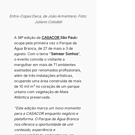
Entre-Copas Deca, de João Armentano. Foto: 
Juliano Colodeti
A 38ª edição da 
CASACOR 
São Paul
o 
ocupa pela primeira vez o Parque da 
Água Branca, de 27 de maio a 3 de 
agosto. Com o tema "
Semear Sonhos
", 
o evento convida o visitante a 
mergulhar em mais de 71 ambientes 
assinados por renomados profissionais, 
além de três instalações artísticas, 
ocupando uma área construída de mais 
de 10 mil m² no coração de um parque 
urbano com vegetação de Mata 
Atlântica preservada.
"Esta edição marca um novo momento 
para a CASACOR enquanto negócio e 
plataforma. O Parque da Água Branca 
nos oferece a oportunidade de unir 
conteúdo, experiência e 