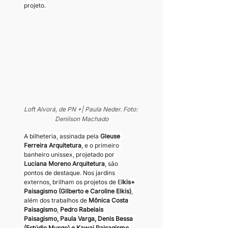
projeto.
Loft Alvorá, de PN +| Paula Neder. Foto: 
Denilson Machado
A bilheteria, assinada pela
 Gleuse 
Ferreira Arquitetura
, e o primeiro 
banheiro unissex, projetado por 
Luciana Moreno Arquitetura
, são 
pontos de destaque. Nos jardins 
externos, brilham os projetos de E
lkis+ 
Paisagismo (Gilberto e Caroline Elkis)
, 
além dos trabalhos de 
Mônica Costa 
Paisagismo
, 
Pedro Rabelais 
Paisagismo, Paula Varga, Denis Bessa 
(Estúdio Musgo) e Kawai Paisagismo.