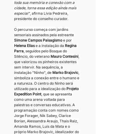
toda sua memória e conexão com a 
cidade, torna essa edição ainda mais 
especial"
, afirma Lívia Pedreira, 
presidente do conselho curador.
O percurso começa com jardins 
sensoriais assinados pela estreante 
Simone Campos Paisagismo 
e por 
Helena Elias
 e a instalação da
 Regina 
Parra
, seguidos pelo Bosque do 
Silêncio, do veterano 
Mauro Contesini
, 
que valorizou os pinheiros existentes 
sem intervir. Na sequência, a 
instalação "Ninho", de 
Marko Brajovic
, 
simboliza a conexão entre o humano e 
a natureza. O centro do Ninho será 
utilizado para a idealização do 
Projeto 
Expedition Point
, que se apresenta 
como uma arena voltada para 
palestras e conversas educativas. A 
programação conta com nomes como 
Jorge Forager, Nik Sabey, Clarice 
Borian, Alessandra Araujo, Thais Raiz, 
Amanda Ramos, Luís da Mata e o 
próprio Marko Brajovic, idealizador do 