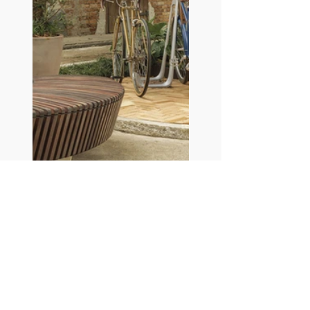
SERVIÇO - CASACOR São Paulo 2025
Onde:
 Parque da Água Branca, Rua 
Dona Ana Pimentel, 37
Quando: 
de 27 de maio a 03 de agosto 
de 2025
Horário de funcionamento: 
terça a 
domingo das 11h às 21h