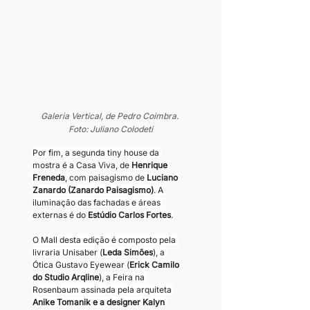
Galeria Vertical, de Pedro Coimbra. 
Foto: Juliano Colodeti
Por fim, a segunda tiny house da 
mostra é a Casa Viva, de 
Henrique 
Freneda
, com paisagismo de
 Luciano 
Zanardo (Zanardo Paisagismo)
. A 
iluminação das fachadas e áreas 
externas é do 
Estúdio Carlos Fortes
.
O Mall desta edição é composto pela 
livraria Unisaber (
Leda Simões
), a 
Ótica Gustavo Eyewear (
Erick Camilo 
do Studio Arqline
), a Feira na 
Rosenbaum assinada pela arquiteta 
Anike Tomanik e a designer Kalyn 