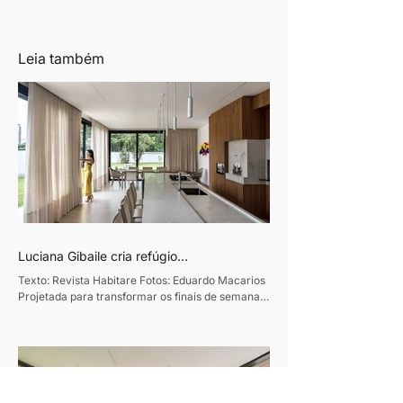
Leia também
Luciana Gibaile cria refúgio
contemporâneo voltado ao convívio
Texto: Revista Habitare Fotos: Eduardo Macarios
familiar
Projetada para transformar os finais de semana
em momentos de convivência e desaceleração,
esta residência de 320m², em Curitiba, traduz o
desejo de um casal de empresários de criar um
refúgio de convívio e descanso. Assinado pela
designer de interiores Luciana Gibaile, o projeto
organiza todos os ambientes em torno da área de