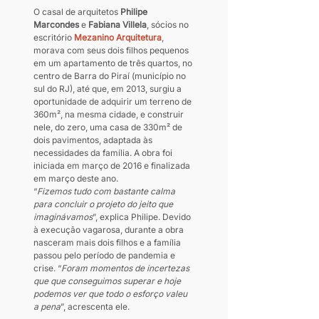
O casal de arquitetos 
Philipe 
Marcondes
 e 
Fabiana Villela
, sócios no 
escritório 
Mezanino Arquitetura
, 
morava com seus dois filhos pequenos 
em um apartamento de três quartos, no 
centro de Barra do Piraí (município no 
sul do RJ), até que, em 2013, surgiu a 
oportunidade de adquirir um terreno de 
360m², na mesma cidade, e construir 
nele, do zero, uma casa de 330m² de 
dois pavimentos, adaptada às 
necessidades da família. A obra foi 
iniciada em março de 2016 e finalizada 
em março deste ano. 
“
Fizemos tudo com bastante calma 
para concluir o projeto do jeito que 
imaginávamos
”, explica Philipe. Devido 
à execução vagarosa, durante a obra 
nasceram mais dois filhos e a família 
passou pelo período de pandemia e 
crise. “
Foram momentos de incertezas 
que que conseguimos superar e hoje 
podemos ver que todo o esforço valeu 
a pena
”, acrescenta ele.  