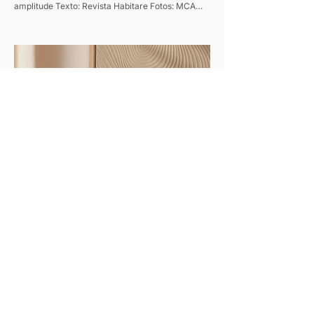
amplitude Texto: Revista Habitare Fotos: MCA
Estúdio Foi amor à primeira vista... pela cidade.
Quando o francês Jordan chegou ao Rio, ele se
encantou tanto que decidiu ficar por aqui mesmo.
E foi logo procurar um cantinho pra chamar de
seu. O imóvel escolhido – um apartamento com
cerca de 100 metros quadrados no Leblon – era
daqueles bem antigos e precisou passar por uma
reforma completa. "Quebramos tudo. Deixamos
o apartamento no osso
Dia dos Pais: 6 peças de decoração para
presentear
MART aposta em taças, jogos e objetos que unem
função e design para presentear com afeto
Texto: Revista Habitare Fotos: Divulgação
Presentear no Dia dos Pais é sempre marcado
por repetir a mesma lista: carteira, perfume,
camisa de time. Mas olhar para como cada pai
usa a casa de um jeito diferente, e escolher o
presente pelo ambiente que ele mais ocupa
acerta mais do que qualquer categoria pronta.
Pensando na data, a MART reúne uma seleção de