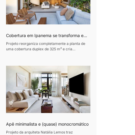
Cobertura em Ipanema se transforma em
refúgio contemporâneo inspirado pela
Projeto reorganiza completamente a planta de
vida à beira-mar
uma cobertura duplex de 325 m² e cria
ambientes integrados, luminosos e conectados à
natureza. Texto: Revista Habitare Fotos: Andre
Nazareth Um verdadeiro refúgio urbano e afetivo
à beira mar. Esse foi o desafio entregue pelo
morador ao arquiteto Sebastian Gomez no
projeto desta cobertura no Rio: um reencontro
com memórias afetivas, especialmente com a
praia que frequentava desde a infância e que
sempre fez parte de sua história.
Apê minimalista e (quase) monocromático
Projeto da arquiteta Natália Lemos traz