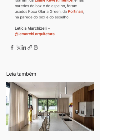
Marfim, da 
Eliane Revestimentos
, e nas 
paredes do box e do espelho, foram 
usados Roca Olaria Green, da 
Portinari
, 
na parede do box e do espelho.
Letícia Marchizelli
 – 
@lemarchi.arquitetura
Leia também