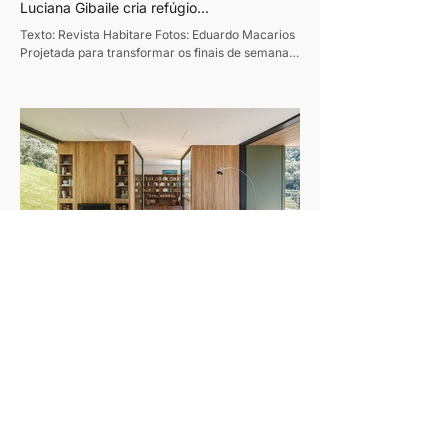
Luciana Gibaile cria refúgio
contemporâneo voltado ao convívio
Texto: Revista Habitare Fotos: Eduardo Macarios
familiar
Projetada para transformar os finais de semana
em momentos de convivência e desaceleração,
esta residência de 320m², em Curitiba, traduz o
desejo de um casal de empresários de criar um
refúgio de convívio e descanso. Assinado pela
designer de interiores Luciana Gibaile, o projeto
organiza todos os ambientes em torno da área de
lazer, concebida como o coração da casa.
Proprietários de um escritório de advocacia, os
moradores vi
Casa de campo no inverno: como o piso
de madeira ajuda a construir ambientes
A combinação entre materiais naturais,
acolhedores
iluminação quente e texturas transforma o
conforto em protagonista dos projetos durante a
estação mais fria do ano Texto: Revista Habitare
Fotos: Miti Same Com a chegada do inverno,
cresce o interesse por interiores que convidam à
permanência. Casas de campo e refúgios em