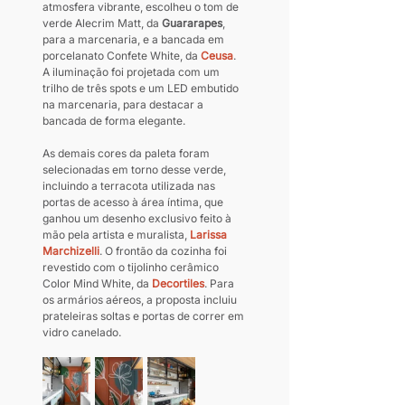
atmosfera vibrante, escolheu o tom de 
verde Alecrim Matt, da 
Guararapes
, 
para a marcenaria, e a bancada em 
porcelanato Confete White, da 
Ceusa
. 
A iluminação foi projetada com um 
trilho de três spots e um LED embutido 
na marcenaria, para destacar a 
bancada de forma elegante.
As demais cores da paleta foram 
selecionadas em torno desse verde, 
incluindo a terracota utilizada nas 
portas de acesso à área íntima, que 
ganhou um desenho exclusivo feito à 
mão pela artista e muralista, 
Larissa 
Marchizelli
. O frontão da cozinha foi 
revestido com o tijolinho cerâmico 
Color Mind White, da 
Decortiles
. Para 
os armários aéreos, a proposta incluiu 
prateleiras soltas e portas de correr em 
vidro canelado.