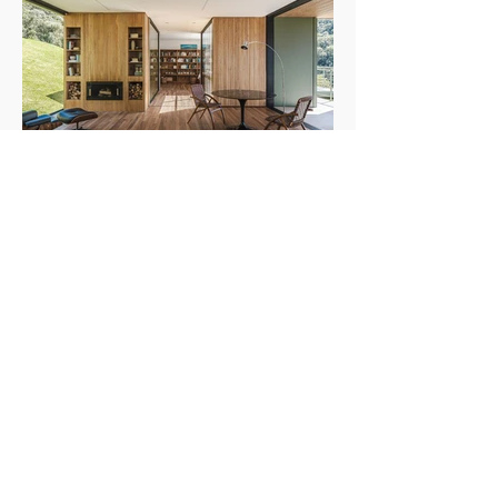
designer de interiores Luciana Gibaile, o projeto
organiza todos os ambientes em torno da área de
lazer, concebida como o coração da casa.
Proprietários de um escritório de advocacia, os
moradores vi
Casa de campo no inverno: como o piso
de madeira ajuda a construir ambientes
A combinação entre materiais naturais,
acolhedores
iluminação quente e texturas transforma o
conforto em protagonista dos projetos durante a
estação mais fria do ano Texto: Revista Habitare
Fotos: Miti Same Com a chegada do inverno,
cresce o interesse por interiores que convidam à
permanência. Casas de campo e refúgios em
meio à natureza voltam ao imaginário de quem
busca desacelerar, impulsionando uma estética
baseada em conforto, autenticidade e contato
com materiais naturais. Madeira