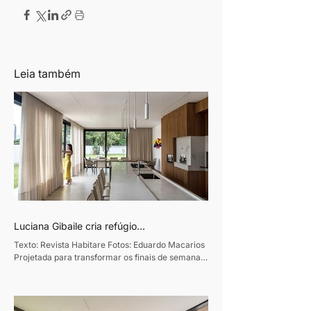
Leia também
Luciana Gibaile cria refúgio
contemporâneo voltado ao convívio
Texto: Revista Habitare Fotos: Eduardo Macarios
familiar
Projetada para transformar os finais de semana
em momentos de convivência e desaceleração,
esta residência de 320m², em Curitiba, traduz o
desejo de um casal de empresários de criar um
refúgio de convívio e descanso. Assinado pela