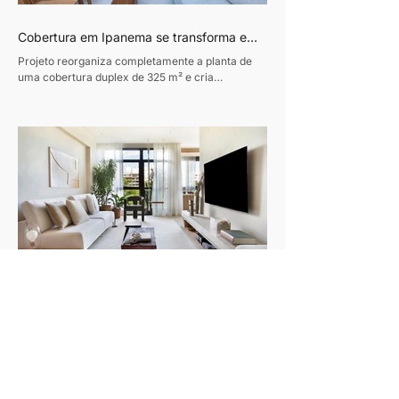
Cobertura em Ipanema se transforma em
refúgio contemporâneo inspirado pela
Projeto reorganiza completamente a planta de
vida à beira-mar
uma cobertura duplex de 325 m² e cria
ambientes integrados, luminosos e conectados à
natureza. Texto: Revista Habitare Fotos: Andre
Nazareth Um verdadeiro refúgio urbano e afetivo
à beira mar. Esse foi o desafio entregue pelo
morador ao arquiteto Sebastian Gomez no
projeto desta cobertura no Rio: um reencontro
com memórias afetivas, especialmente com a
praia que frequentava desde a infância e que
sempre fez parte de sua história.
Apê minimalista e (quase) monocromático
Projeto da arquiteta Natália Lemos traz
amplitude Texto: Revista Habitare Fotos: MCA
Estúdio Foi amor à primeira vista... pela cidade.
Quando o francês Jordan chegou ao Rio, ele se
encantou tanto que decidiu ficar por aqui mesmo.