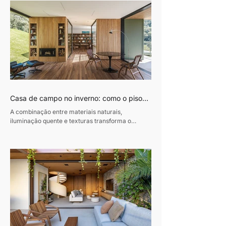
Casa de campo no inverno: como o piso
de madeira ajuda a construir ambientes
A combinação entre materiais naturais,
acolhedores
iluminação quente e texturas transforma o
conforto em protagonista dos projetos durante a
estação mais fria do ano Texto: Revista Habitare
Fotos: Miti Same Com a chegada do inverno,
cresce o interesse por interiores que convidam à
permanência. Casas de campo e refúgios em
meio à natureza voltam ao imaginário de quem
busca desacelerar, impulsionando uma estética
baseada em conforto, autenticidade e contato
com materiais naturais. Madeira