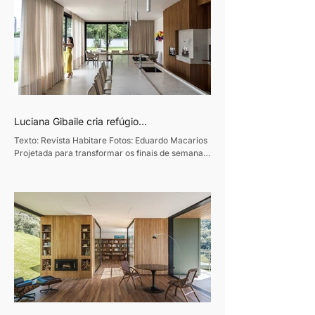
Luciana Gibaile cria refúgio
contemporâneo voltado ao convívio
Texto: Revista Habitare Fotos: Eduardo Macarios
familiar
Projetada para transformar os finais de semana
em momentos de convivência e desaceleração,
esta residência de 320m², em Curitiba, traduz o
desejo de um casal de empresários de criar um
refúgio de convívio e descanso. Assinado pela
designer de interiores Luciana Gibaile, o projeto
organiza todos os ambientes em torno da área de
lazer, concebida como o coração da casa.
Proprietários de um escritório de advocacia, os
moradores vi