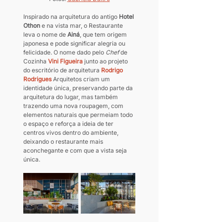
Inspirado na arquitetura do antigo 
Hotel 
Othon
 e na vista mar, o Restaurante 
leva o nome de 
Ainá
, que tem origem 
japonesa e pode significar alegria ou 
felicidade. O nome dado pelo 
Chef
 de 
Cozinha 
Vini Figueira
 junto ao projeto 
do escritório de arquitetura 
Rodrigo 
Rodrigues
Arquitetos criam um 
identidade única, preservando parte da 
arquitetura do lugar, mas também 
trazendo uma nova roupagem, com 
elementos naturais que permeiam todo 
o espaço e reforça a ideia de ter 
centros vivos dentro do ambiente, 
deixando o restaurante mais 
aconchegante e com que a vista seja 
única.