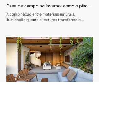
Casa de campo no inverno: como o piso
de madeira ajuda a construir ambientes
A combinação entre materiais naturais,
acolhedores
iluminação quente e texturas transforma o
conforto em protagonista dos projetos durante a
estação mais fria do ano Texto: Revista Habitare
Fotos: Miti Same Com a chegada do inverno,
cresce o interesse por interiores que convidam à
permanência. Casas de campo e refúgios em
meio à natureza voltam ao imaginário de quem
busca desacelerar, impulsionando uma estética
baseada em conforto, autenticidade e contato
com materiais naturais. Madeira
Cobertura em Ipanema se transforma em
refúgio contemporâneo inspirado pela
Projeto reorganiza completamente a planta de
vida à beira-mar
uma cobertura duplex de 325 m² e cria
ambientes integrados, luminosos e conectados à
natureza. Texto: Revista Habitare Fotos: Andre
Nazareth Um verdadeiro refúgio urbano e afetivo
à beira mar. Esse foi o desafio entregue pelo