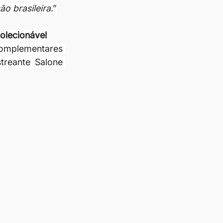
o brasileira
.”
colecionável
omplementares 
reante Salone 