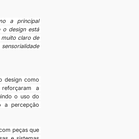
o a principal 
o design está 
uito claro de 
sensorialidade 
o design como 
 reforçaram a 
uindo o uso do 
 a percepção 
 com peças que 
as e sistemas 