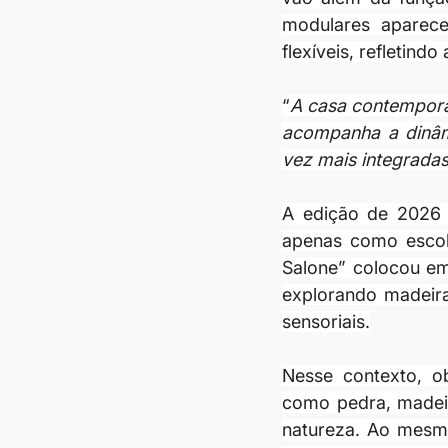
modulares aparece
flexíveis, refletin
“
A casa contemporân
acompanha a dinâmi
vez mais integradas
A edição de 2026 
apenas como escol
Salone” colocou em
explorando madeira
sensoriais.
Nesse contexto, ob
como pedra, madeir
natureza. Ao mesmo 