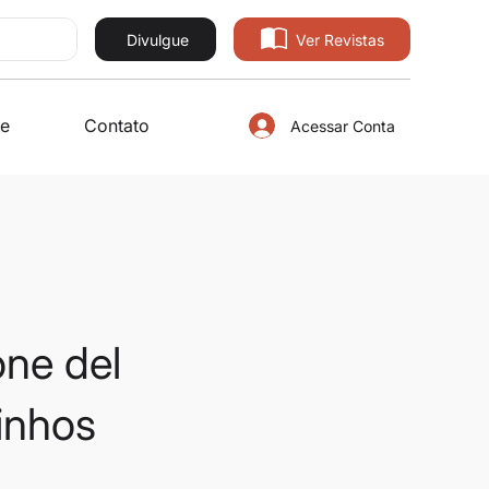
Divulgue
Ver Revistas
e
Contato
Acessar Conta
ne del
inhos