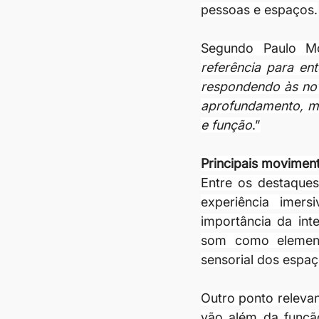
pessoas e espaços.
Segundo Paulo Mo
referência para en
respondendo às nov
aprofundamento, men
e função
.”
Principais movimen
Entre os destaque
experiência imers
importância da inte
som como element
sensorial dos espaç
Outro ponto relevan
vão além da funçã