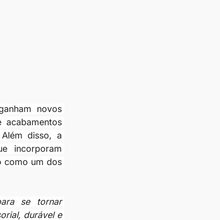
ganham novos 
e acabamentos 
Além disso, a 
ue incorporam 
co como um dos 
ra se tornar 
ial, durável e 