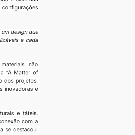
configurações 
 um design que 
izáveis e cada 
ateriais, não 
 “A Matter of 
 dos projetos, 
s inovadoras e 
ais e táteis, 
 conexão com a 
a se destacou, 