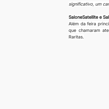
significativo, um c
SaloneSatellite e S
Além da feira princi
que chamaram aten
Raritas.