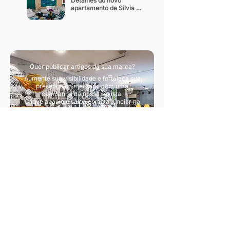
Detalhes do novo 
apartamento de Silvia 
Braz
Quer publicar artigos da sua marca?
Aumente sua visibilidade e fortaleça sua
presença no mercado com uma
campanha na nossa revista.
Clique abaixo e saiba como anunciar na
nossa revista.
Quero divulgar artigos
Sua principal fonte de conteúdo sobre