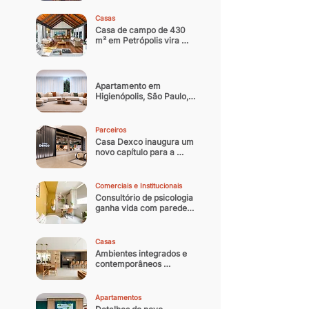
noturna contemporânea
Casas
Casa de campo de 430 
m² em Petrópolis vira 
residência oficial do 
arquiteto
Apartamento em 
Higienópolis, São Paulo, 
ganha nova identidade 
com reforma que 
equilibra memória afetiva 
Parceiros
e sofisticação 
Casa Dexco inaugura um 
contemporânea
novo capítulo para a 
arquitetura e design 
brasileiro
Comerciais e Institucionais
Consultório de psicologia 
ganha vida com paredes 
coloridas
Casas
Ambientes integrados e 
contemporâneos 
transformam casa 
paulistana de 300 m² em 
refúgio
Apartamentos