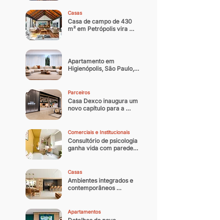
noturna contemporânea
Casas
Casa de campo de 430 
m² em Petrópolis vira 
residência oficial do 
arquiteto
Apartamento em 
Higienópolis, São Paulo, 
ganha nova identidade 
com reforma que 
equilibra memória afetiva 
Parceiros
e sofisticação 
Casa Dexco inaugura um 
contemporânea
novo capítulo para a 
arquitetura e design 
brasileiro
Comerciais e Institucionais
Consultório de psicologia 
ganha vida com paredes 
coloridas
Casas
Ambientes integrados e 
contemporâneos 
transformam casa 
paulistana de 300 m² em 
refúgio
Apartamentos