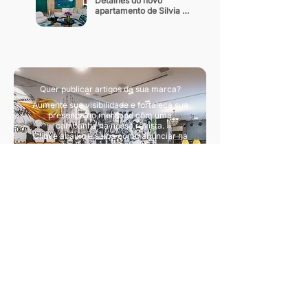
Detalhes do novo 
apartamento de Silvia 
Braz
Quer publicar artigos da sua marca?
Aumente sua visibilidade e fortaleça sua
presença no mercado com uma
campanha na nossa revista.
Clique abaixo e saiba como anunciar na
nossa revista.
Quero divulgar artigos
Sua principal fonte de conteúdo sobre