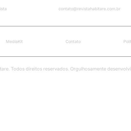
ista
contato@revistahabitare.com.br
MediaKit
Contato
Pol
tare. Todos direitos reservados. Orgulhosamente desenvolv