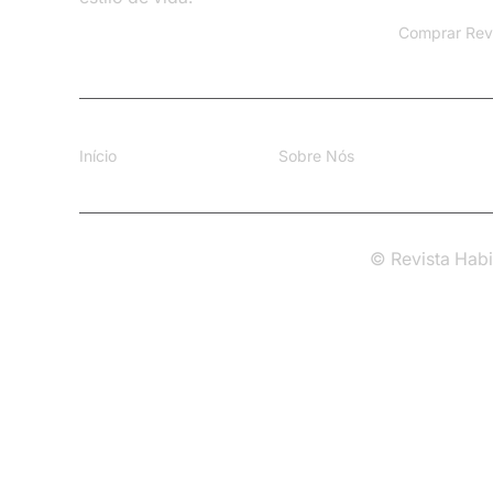
Comprar Rev
Início
Sobre Nós
© Revista Habi