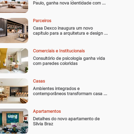
Paulo, ganha nova identidade com 
reforma que equilibra memória afetiva 
e sofisticação contemporânea
Parceiros
Casa Dexco inaugura um novo 
capítulo para a arquitetura e design 
brasileiro
Comerciais e Institucionais
Consultório de psicologia ganha vida 
com paredes coloridas
Casas
Ambientes integrados e 
contemporâneos transformam casa 
paulistana de 300 m² em refúgio
Apartamentos
Detalhes do novo apartamento de 
Silvia Braz