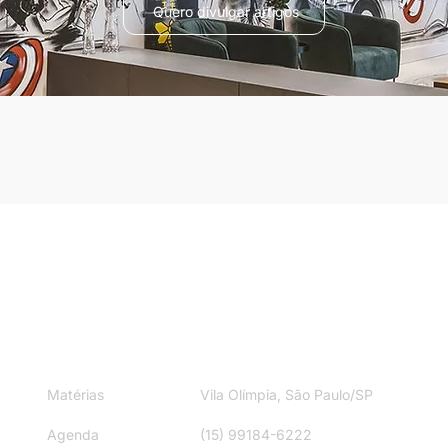
Quero divulgar artigos
ite
Contato
Matérias
Vila Olímpia, São Paulo/SP
Agenda
(15) 99184-6222