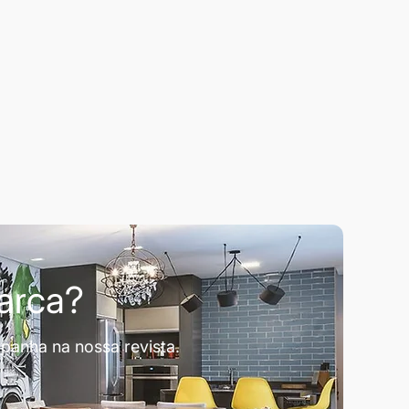
marca?
panha na nossa revista.
.